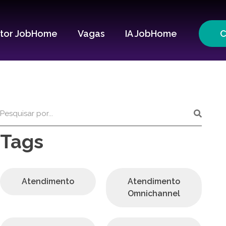
itor JobHome
Vagas
IA JobHome
C
Tags
Atendimento
Atendimento
Omnichannel