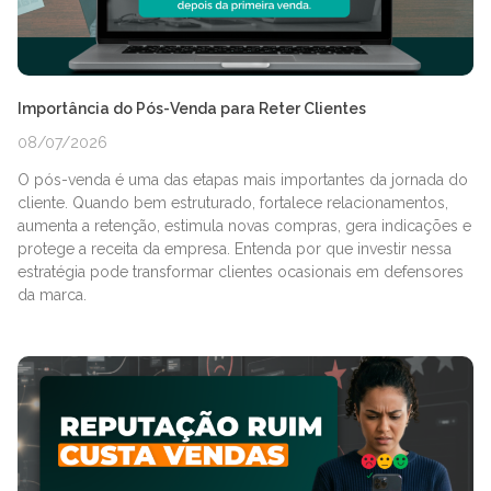
Importância do Pós-Venda para Reter Clientes
08/07/2026
O pós-venda é uma das etapas mais importantes da jornada do
cliente. Quando bem estruturado, fortalece relacionamentos,
aumenta a retenção, estimula novas compras, gera indicações e
protege a receita da empresa. Entenda por que investir nessa
estratégia pode transformar clientes ocasionais em defensores
da marca.