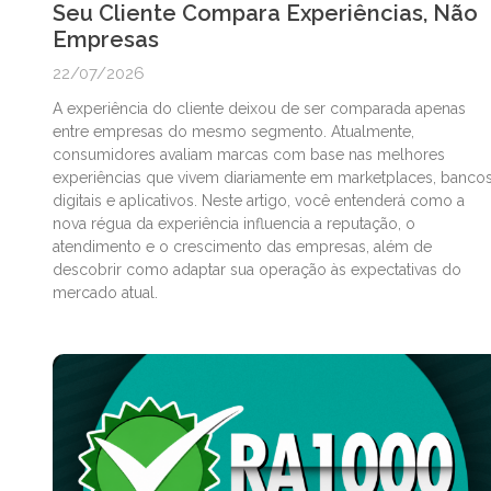
Seu Cliente Compara Experiências, Não
Empresas
22/07/2026
A experiência do cliente deixou de ser comparada apenas
entre empresas do mesmo segmento. Atualmente,
consumidores avaliam marcas com base nas melhores
experiências que vivem diariamente em marketplaces, banco
digitais e aplicativos. Neste artigo, você entenderá como a
nova régua da experiência influencia a reputação, o
atendimento e o crescimento das empresas, além de
descobrir como adaptar sua operação às expectativas do
mercado atual.