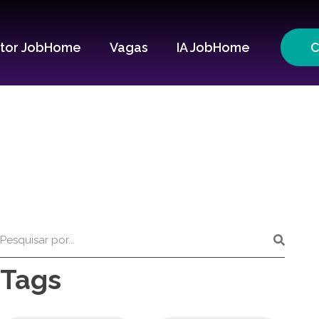
itor JobHome
Vagas
IA JobHome
C
Tags