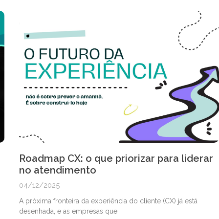
Roadmap CX: o que priorizar para liderar
no atendimento
04/12/2025
A próxima fronteira da experiência do cliente (CX) já está
desenhada, e as empresas que