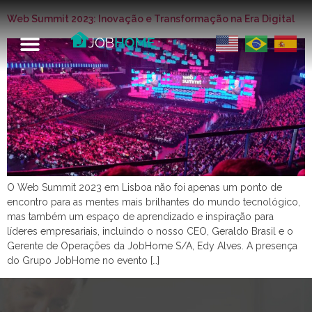
Web Summit 2023: Inovação e Transformação na Era Digital
O Web Summit 2023 em Lisboa não foi apenas um ponto de
encontro para as mentes mais brilhantes do mundo tecnológico,
mas também um espaço de aprendizado e inspiração para
líderes empresariais, incluindo o nosso CEO, Geraldo Brasil e o
Gerente de Operações da JobHome S/A, Edy Alves. A presença
do Grupo JobHome no evento […]