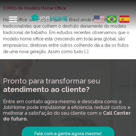
O Mito do modelo Home Office
Home office, um modelo que no Brasil ainda é mistificado pelos
tradicionalistas que colhem o desfruto diariamente do modelo
tradicional de trabalho. Em estudos recentes observamos que o
modelo home office está crescendo em toda área global, são
empresários, diretores entre outros colhendo dia a dia os frutos
de uma nova geração. Assim como tudo […]
Pronto para transformar seu
atendimento ao cliente?
Entre em contato agora mesmo e descubra como a
JobHome pode impulsionar a eficiência, reduzir custos e
melhorar a satisfação do seu cliente com o
Call Center
do futuro.
Fale com a gente agora mesmo!