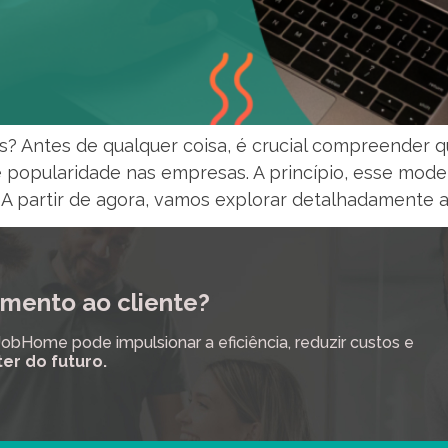
as? Antes de qualquer coisa, é crucial compreender
popularidade nas empresas. A princípio, esse model
A partir de agora, vamos explorar detalhadamente as
mento ao cliente?
Home pode impulsionar a eficiência, reduzir custos e
ter do futuro.