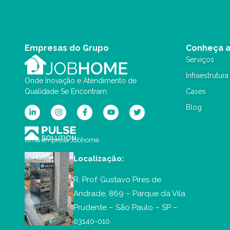
Empresas do Grupo
Conheça 
Serviços
Infraestrutura
Onde Inovação e Atendimento de
Qualidade Se Encontram.
Cases
Blog
Uma empresa Jobhome
Localização:
R. Prof. Gustavo Pires de
Andrade, 869 – Parque da Vila
Prudente – São Paulo – SP –
03140-010