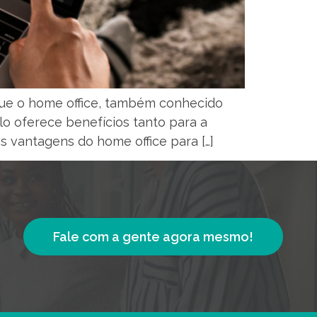
 que o home office, também conhecido
o oferece benefícios tanto para a
 vantagens do home office para […]
Fale com a gente agora mesmo!