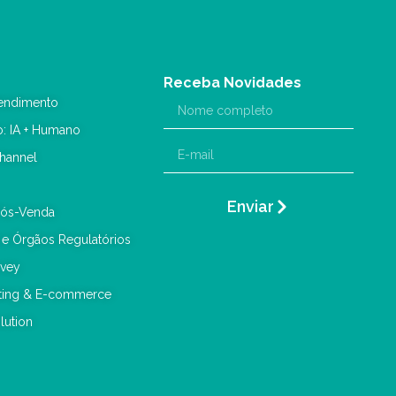
Receba Novidades
endimento
o: IA + Humano
hannel
Enviar
Pós-Venda
 e Órgãos Regulatórios
rvey
eting & E-commerce
lution