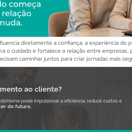
uencia diretamente a confiança, a experiência do pa
ra o cuidado e fortalece a relação entre empresas, 
ecisam caminhar juntos para criar jornadas mais segu
mento ao cliente?
Home pode impulsionar a eficiência, reduzir custos e
ter do futuro.