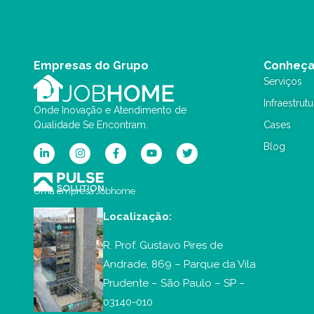
Empresas do Grupo
Conheça
Serviços
Infraestrutu
Onde Inovação e Atendimento de
Qualidade Se Encontram.
Cases
Blog
Uma empresa Jobhome
Localização:
R. Prof. Gustavo Pires de
Andrade, 869 – Parque da Vila
Prudente – São Paulo – SP –
03140-010