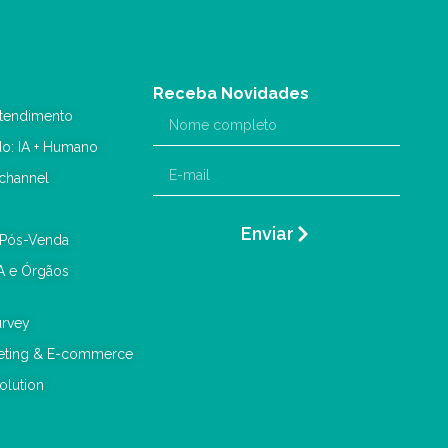
Receba Novidades
tendimento
do: IA + Humano
channel
Enviar
 Pós-Venda
A e Órgãos
urvey
keting & E-commerce
olution