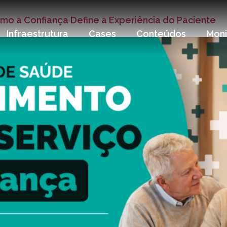
o a Confiança Define a Experiência do Paciente
Infraestrutura
Cases
Conteúdos
Mon