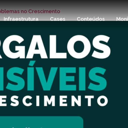
roblemas no Crescimento
Infraestrutura
Cases
Conteúdos
Mon