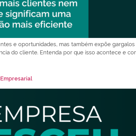
ientes e oportunidades, mas também expõe gargalo
ência do cliente. Entenda por que isso acontece e 
 Empresarial