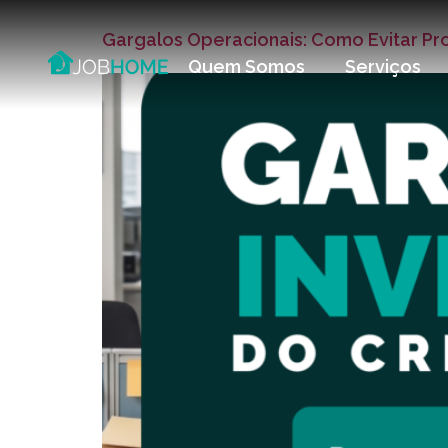
Gargalos Operacionais: Como Evitar P
Quem Somos
Serviços