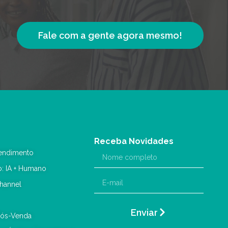
Fale com a gente agora mesmo!
Receba Novidades
endimento
o: IA + Humano
hannel
Enviar
Pós-Venda