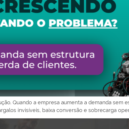
ução. Quando a empresa aumenta a demanda sem est
rgalos invisíveis, baixa conversão e sobrecarga oper