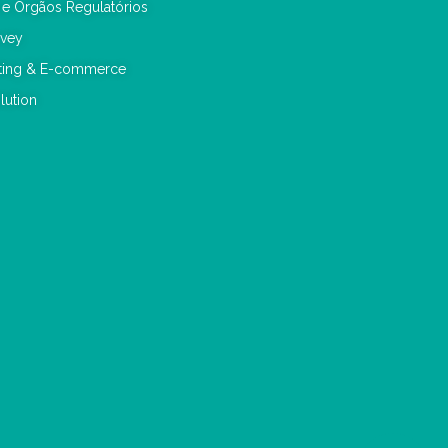
 e Órgãos Regulatórios
rvey
eting & E-commerce
lution