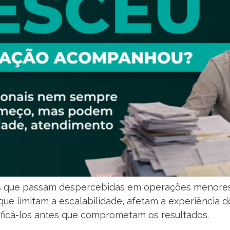
as que passam despercebidas em operações menores.
que limitam a escalabilidade, afetam a experiência d
ficá-los antes que comprometam os resultados.