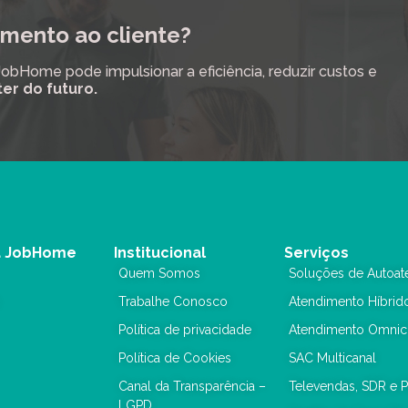
mento ao cliente?
Home pode impulsionar a eficiência, reduzir custos e
ter do futuro.
a JobHome
Institucional
Serviços
Quem Somos
Soluções de Autoat
Trabalhe Conosco
Atendimento Híbrid
Política de privacidade
Atendimento Omnic
Política de Cookies
SAC Multicanal
Canal da Transparência –
Televendas, SDR e 
LGPD