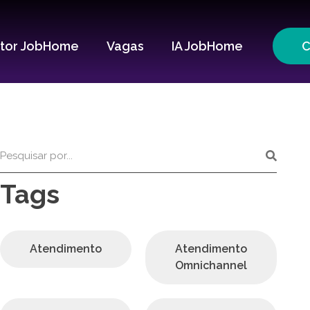
itor JobHome
Vagas
IA JobHome
C
Tags
Atendimento
Atendimento
Omnichannel