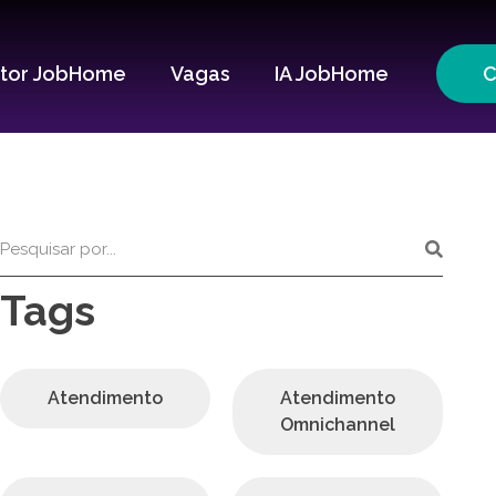
itor JobHome
Vagas
IA JobHome
C
Tags
Atendimento
Atendimento
Omnichannel