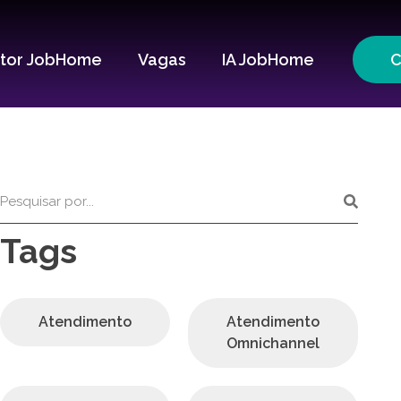
itor JobHome
Vagas
IA JobHome
C
Tags
Atendimento
Atendimento
Omnichannel