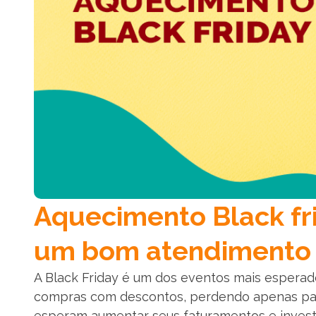
Aquecimento Black fri
um bom atendimento
A Black Friday é um dos eventos mais esperad
compras com descontos, perdendo apenas par
esperam aumentar seus faturamentos e invest