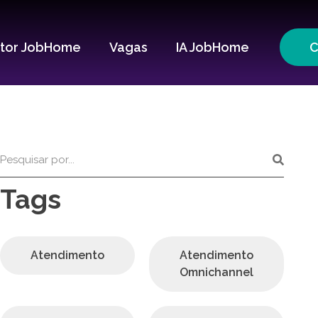
itor JobHome
Vagas
IA JobHome
C
Tags
Atendimento
Atendimento
Omnichannel