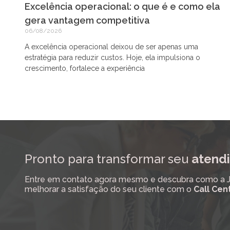
Excelência operacional: o que é e como ela
gera vantagem competitiva
06/08/2026
A excelência operacional deixou de ser apenas uma
estratégia para reduzir custos. Hoje, ela impulsiona o
crescimento, fortalece a experiência
Pronto para transformar seu
atendi
Entre em contato agora mesmo e descubra como a Job
melhorar a satisfação do seu cliente com o
Call Cen