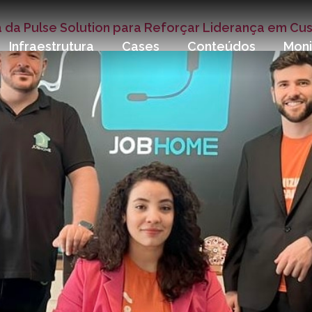
 da Pulse Solution para Reforçar Liderança em Cu
Infraestrutura
Cases
Conteúdos
Mon