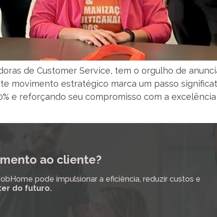
oras de Customer Service, tem o orgulho de anunciar
e movimento estratégico marca um passo significa
 20% e reforçando seu compromisso com a excelênci
mento ao cliente?
Home pode impulsionar a eficiência, reduzir custos e
ter do futuro.