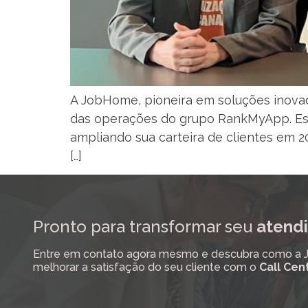
A JobHome, pioneira em soluções inovad
das operações do grupo RankMyApp. Est
ampliando sua carteira de clientes em
[…]
Pronto para transformar seu
atendi
Entre em contato agora mesmo e descubra como a Job
melhorar a satisfação do seu cliente com o
Call Cen