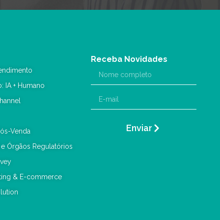
Receba Novidades
endimento
o: IA + Humano
hannel
Enviar
Pós-Venda
 e Órgãos Regulatórios
rvey
eting & E-commerce
lution