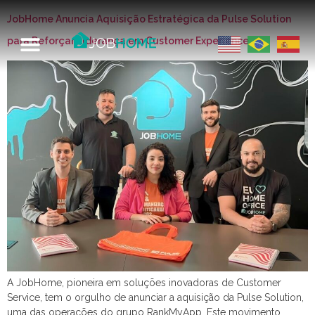
JobHome Anuncia Aquisição Estratégica da Pulse Solution
para Reforçar Liderança em Customer Experience
A JobHome, pioneira em soluções inovadoras de Customer
Service, tem o orgulho de anunciar a aquisição da Pulse Solution,
uma das operações do grupo RankMyApp. Este movimento